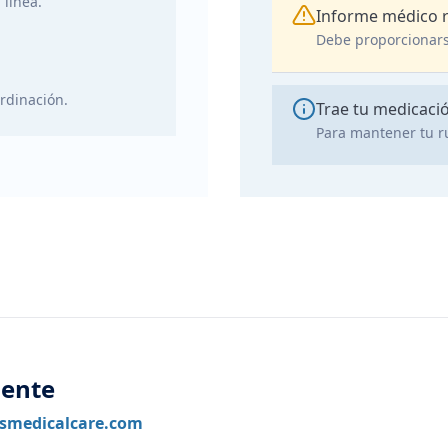
 línea.
Informe médico 
Debe proporcionars
rdinación.
Trae tu medicaci
Para mantener tu r
iente
usmedicalcare.com